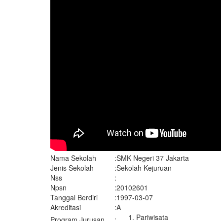
Nama Sekolah
:
SMK Negeri 37 Jakarta
Jenis Sekolah
:
Sekolah Kejuruan
Nss
:
Npsn
:
20102601
Tanggal Berdiri
:
1997-03-07
Akreditasi
:
A
Pariwisata
Program Jurusan
: