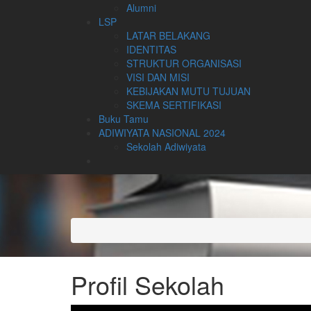
Alumni
LSP
LATAR BELAKANG
IDENTITAS
STRUKTUR ORGANISASI
VISI DAN MISI
KEBIJAKAN MUTU TUJUAN
SKEMA SERTIFIKASI
Buku Tamu
ADIWIYATA NASIONAL 2024
Sekolah Adiwiyata
Profil Sekolah