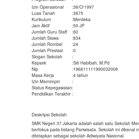
Izin Operasional
:
36/O/1997
Luas Tanah
:
3675
Kurikulum
:
Merdeka
Jam Aktif
:
50 JP
Jumlah Guru Staff
:
60
Jumlah Siswa
:
834
Jumlah Rombel
:
24
Jumlah Prestasi
:
0
Slogan Sekolah
:
Kepsek
:
Siti Habibah, M.Pd
Nip
:
196611111990032008
Masa Kerja
:
4 tahun
Izin Memimpin
:
Status Kepegawaian
:
Pendidikan Terakhir
:
Deskripsi Sekolah
SMK Negeri 37 Jakarta adalah salah satu Sekolah Me
berfokus pada bidang Pariwisata. Sekolah ini dikenal m
ditetapkan sebagai sekolah Adiwiyata Nasional.