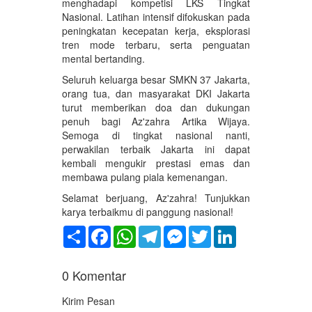
menghadapi kompetisi LKS Tingkat
Nasional. Latihan intensif difokuskan pada
peningkatan kecepatan kerja, eksplorasi
tren mode terbaru, serta penguatan
mental bertanding.
Seluruh keluarga besar SMKN 37 Jakarta,
orang tua, dan masyarakat DKI Jakarta
turut memberikan doa dan dukungan
penuh bagi Az'zahra Artika Wijaya.
Semoga di tingkat nasional nanti,
perwakilan terbaik Jakarta ini dapat
kembali mengukir prestasi emas dan
membawa pulang piala kemenangan.
Selamat berjuang, Az'zahra! Tunjukkan
karya terbaikmu di panggung nasional!
Share
Facebook
WhatsApp
Telegram
Messenger
Twitter
LinkedIn
0
Komentar
Kirim Pesan